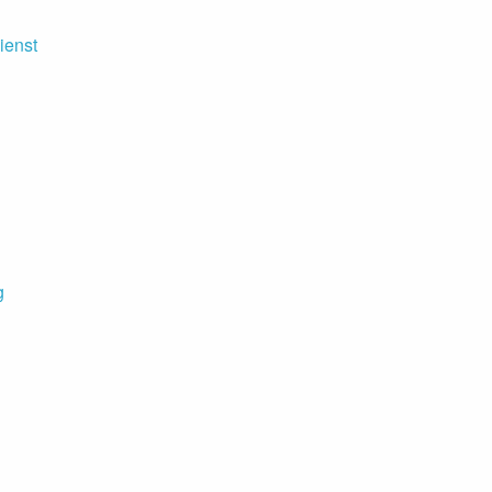
ienst
g