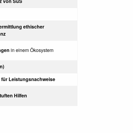
z von SuS
rmittlung ethischer
enz
ngen
in einem Ökosystem
n)
 für Leistungsnachweise
uften Hilfen