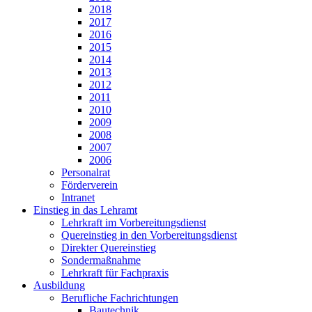
2018
2017
2016
2015
2014
2013
2012
2011
2010
2009
2008
2007
2006
Personalrat
Förderverein
Intranet
Einstieg in das Lehramt
Lehrkraft im Vorbereitungsdienst
Quereinstieg in den Vorbereitungsdienst
Direkter Quereinstieg
Sondermaßnahme
Lehrkraft für Fachpraxis
Ausbildung
Berufliche Fachrichtungen
Bautechnik