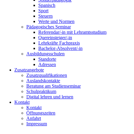
Spanisch
Sport
Steuern
Werte und Normen
Pädagogisches Seminar
Referendar/-in mit Lehramtsstudium
Quereinsteiger/-in
Lehrkräfte Fachpraxis
Bachelor-Absolvent/-in
Ausbildungsschulen
Standorte
Adressen
Zusatzangebote
Zusatzqualifikationen
Auslandskontakte
Beratung am Studienseminar
Schulpraktikum
Digital lehren und lernen
Kontakt
Kontakt
Öffnungszeiten
Anfahrt
Impressum