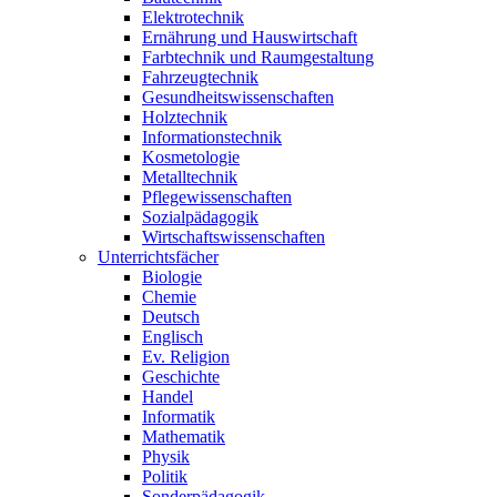
Elektrotechnik
Ernährung und Hauswirtschaft
Farbtechnik und Raumgestaltung
Fahrzeugtechnik
Gesundheitswissen­schaften
Holztechnik
Informationstechnik
Kosmetologie
Metalltechnik
Pflegewissenschaften
Sozialpädagogik
Wirtschaftswissenschaften
Unterrichtsfächer
Biologie
Chemie
Deutsch
Englisch
Ev. Religion
Geschichte
Handel
Informatik
Mathematik
Physik
Politik
Sonderpädagogik